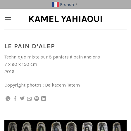
Skip
French
▼
to
KAMEL YAHIAOUI
content
LE PAIN D’ALEP
Technique mixte sur 8 paniers à pain anciens
7 x 90 x 150 cm
2016
Copyright photos : Belkacem Tatem