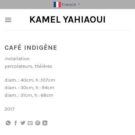
Skip
French
▼
to
KAMEL YAHIAOUI
content
CAFÉ INDIGÈNE
installation
percolateurs, théières
diam. : 40cm, h :107cm
diam. : 30cm, h : 94cm
diam. : 31cm, h : 68cm
2017