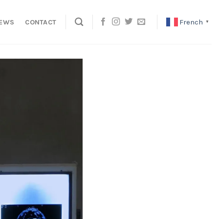
French
EWS
CONTACT
▼