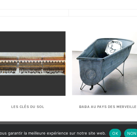
LES CLÉS DU SOL
BABA AU PAYS DES MERVEILL
Politique de Confidentialité
ous garantir la meilleure expérience sur notre site web.
OK
NON
Copyright 2026 ©
Made with
by
Mak3 Me Studio