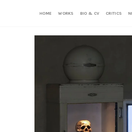
HOME
WORKS
BIO & CV
CRITICS
N