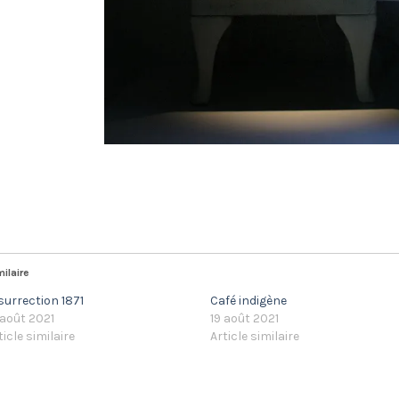
milaire
surrection 1871
Café indigène
 août 2021
19 août 2021
ticle similaire
Article similaire