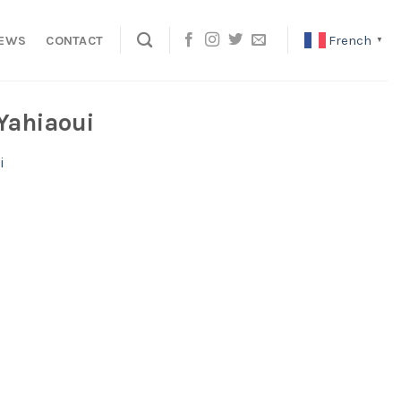
French
EWS
CONTACT
▼
 Yahiaoui
i