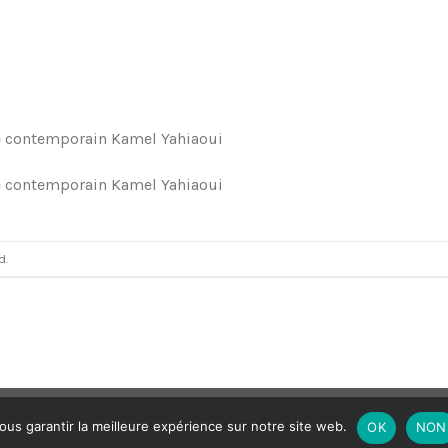
te contemporain Kamel Yahiaoui
te contemporain Kamel Yahiaoui
d.
Politique de Confidentialité
ous garantir la meilleure expérience sur notre site web.
OK
NON
Copyright 2026 ©
Made with
by
Mak3 Me Studio