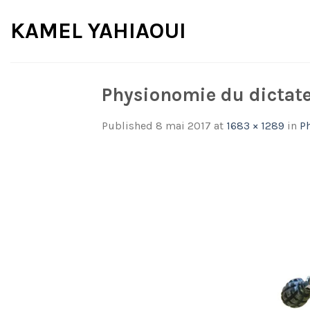
Skip
KAMEL YAHIAOUI
to
content
Physionomie du dictate
Published
8 mai 2017
at
1683 × 1289
in
P