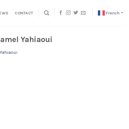
French
EWS
CONTACT
▼
Kamel Yahiaoui
 Yahiaoui