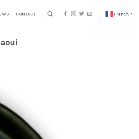
French
EWS
CONTACT
▼
iaoui