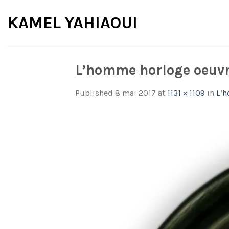
Skip
KAMEL YAHIAOUI
to
content
L’homme horloge oeuvr
Published
8 mai 2017
at
1131 × 1109
in
L’h