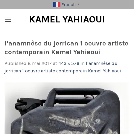
Skip
French
▼
to
KAMEL YAHIAOUI
content
l’anamnèse du jerrican 1 oeuvre artiste
contemporain Kamel Yahiaoui
Published
8 mai 2017
at
443 × 576
in
l’anamnèse du
jerrican 1 oeuvre artiste contemporain Kamel Yahiaoui