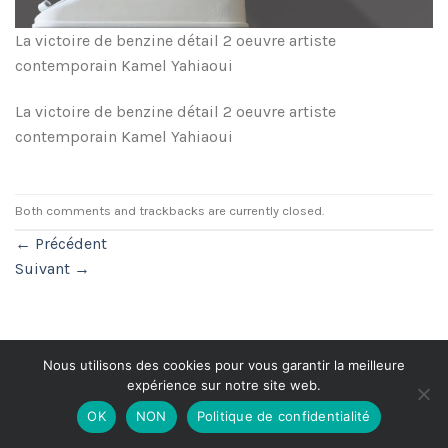
La victoire de benzine détail 2 oeuvre artiste
contemporain Kamel Yahiaoui
La victoire de benzine détail 2 oeuvre artiste
contemporain Kamel Yahiaoui
Both comments and trackbacks are currently closed.
←
Précédent
Suivant
→
Politique de Confidentialité
Nous utilisons des cookies pour vous garantir la meilleure
expérience sur notre site web.
Copyright 2026 ©
Made with
by
Mak3 Me Studio
OK
NON
Politique de confidentialité