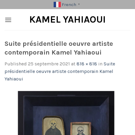
Skip
French
▼
to
KAMEL YAHIAOUI
content
Suite présidentielle oeuvre artiste
contemporain Kamel Yahiaoui
Published
25 septembre 2021
at
818 × 818
in
Suite
présidentielle oeuvre artiste contemporain Kamel
Yahiaoui