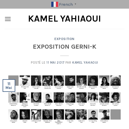
Skip
French
▼
to
KAMEL YAHIAOUI
content
EXPOSITION
EXPOSITION GERNI-K
POSTÉ LE
11 MAI 2017
PAR
KAMEL YAHIAOUI
11
Mai