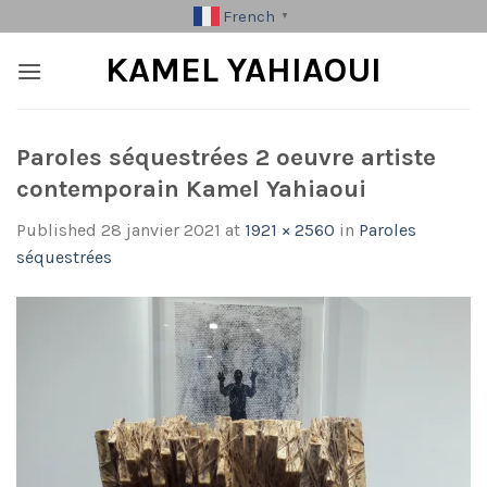
Skip
French
▼
to
KAMEL YAHIAOUI
content
Paroles séquestrées 2 oeuvre artiste
contemporain Kamel Yahiaoui
Published
28 janvier 2021
at
1921 × 2560
in
Paroles
séquestrées