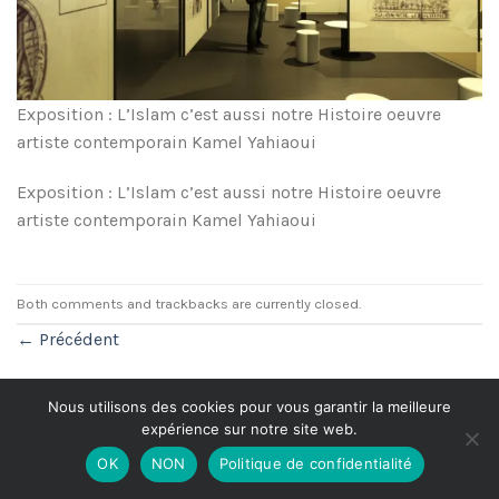
Exposition : L’Islam c’est aussi notre Histoire oeuvre
artiste contemporain Kamel Yahiaoui
Exposition : L’Islam c’est aussi notre Histoire oeuvre
artiste contemporain Kamel Yahiaoui
Both comments and trackbacks are currently closed.
←
Précédent
Nous utilisons des cookies pour vous garantir la meilleure
expérience sur notre site web.
Politique de Confidentialité
OK
NON
Politique de confidentialité
Copyright 2026 ©
Made with
by
Mak3 Me Studio